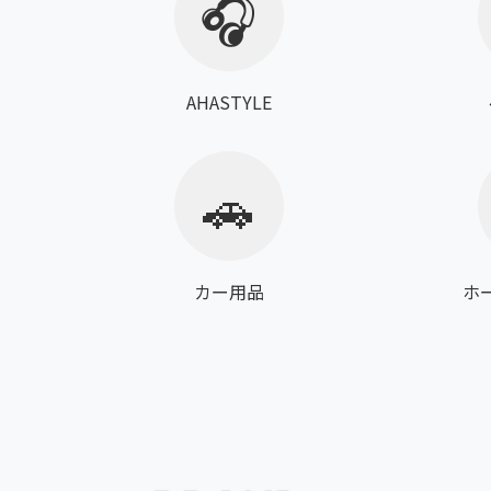
🎧
AHASTYLE
🚗
カー用品
ホ