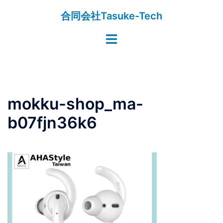
コ
合同会社Tasuke-Tech
ン
テ
ト
ン
グ
ツ
ル
へ
メ
ス
ニ
キ
mokku-shop_ma-
ュ
ッ
ー
b07fjn36k6
プ