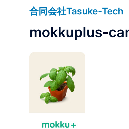
コ
合同会社Tasuke-Tech
ン
テ
ン
mokkuplus-ca
ツ
へ
ス
キ
ッ
プ